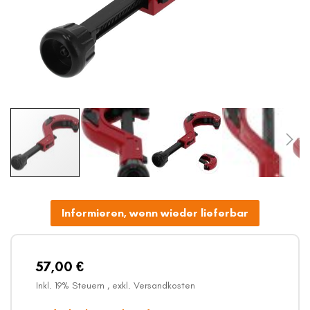
Zum
Anfang
der
Informieren, wenn wieder lieferbar
Bildergalerie
springen
57,00 €
Inkl. 19% Steuern
,
exkl.
Versandkosten