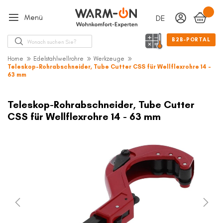
Menü
DEUTSCH
Sprache
Suche
B2B-PORTAL
Home
Edelstahlwellrohre
Werkzeuge
Teleskop-Rohrabschneider, Tube Cutter CSS für Wellflexrohre 14 -
63 mm
Zum
Ende
Teleskop-Rohrabschneider, Tube Cutter
der
CSS für Wellflexrohre 14 - 63 mm
Bildergalerie
springen