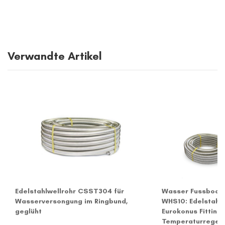
Verwandte Artikel
Edelstahlwellrohr CSST304 für
Wasser Fussbode
Wasserversongung im Ringbund,
WHS10: Edelstahlwe
geglüht
Eurokonus Fittings
Temperaturregelv