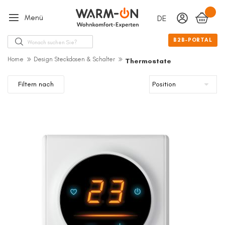
Menü
DEUTSCH
Sprache
Suche
B2B-PORTAL
Home
Design Steckdosen & Schalter
Thermostate
Filtern nach