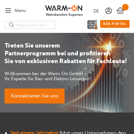
Menü
DEUTSCH
Sprache
Suche
B2B-PORTAL
Treten Sie unserem
Partnerprogramm bei und profitieren
Sie von exklusiven Rabatten für Fachleute!
Willkommen bei der Warm-On GmbH –
Ihr Experte für Bau- und Elektro-Lösungen!
Kontaktieren Sie uns
Seit einem Jahrzehnt
führt unser Unternehmen den