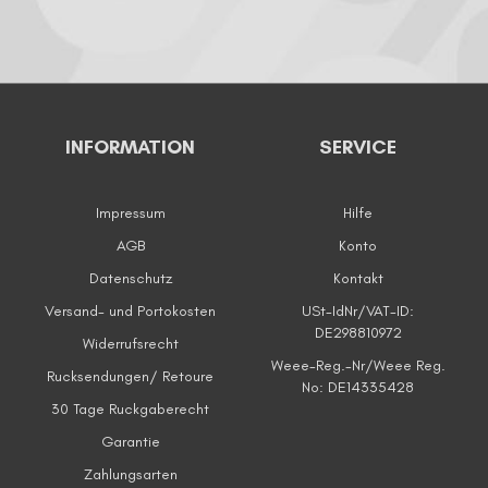
4
9
INFORMATION
SERVICE
Impressum
Hilfe
AGB
Konto
Datenschutz
Kontakt
Versand- und Portokosten
USt-IdNr/VAT-ID:
DE298810972
Widerrufsrecht
Weee-Reg.-Nr/Weee Reg.
Rucksendungen/ Retoure
No: DE14335428
30 Tage Ruckgaberecht
Garantie
Zahlungsarten