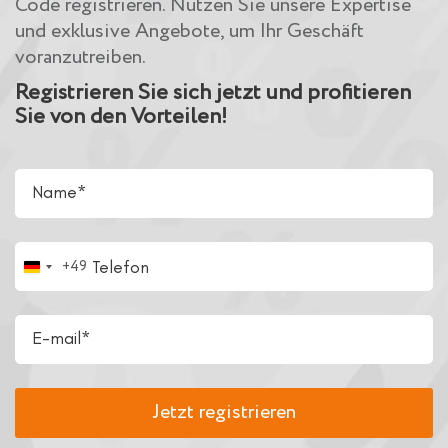
Code registrieren. Nutzen Sie unsere Expertise
und exklusive Angebote, um Ihr Geschäft
voranzutreiben.
Registrieren Sie sich jetzt und profitieren
Sie von den Vorteilen!
G
+49
e
r
m
a
n
Jetzt registrieren
y
+