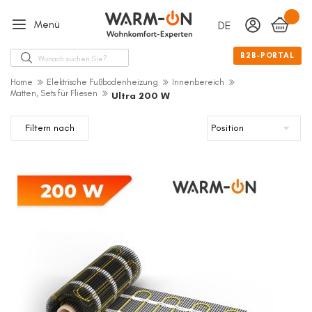
Menü
DEUTSCH
Sprache
Suche
B2B-PORTAL
Home
Elektrische Fußbodenheizung
Innenbereich
Matten, Sets für Fliesen
Ultra 200 W
Filtern nach