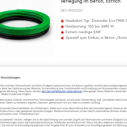
Verlegung im Beton, Estrich
SKU:
IN101200
Heizkabel-Typ: Zweiader EcoTWIN-S
Heizleistung: 105 bis 2680 W
Extrem niedrige EMF
Speziell zum Einbau in Beton-/Estri
Zweiaderheizkabel EcoTWIN ul
E
flexible Verlegung im Fliesen
SKU:
IN102100
Heizkabel-Typ: Zweiader EcoTWIN u
Heizleistung: 130 bis 1800 W
Extrem niedrige EMF