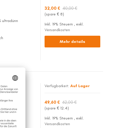
32,00 €
40,00 €
(spare €
8
)
 ultradünn
Inkl. 19% Steuern
,
exkl.
Versandkosten
ch
Mehr details
Verfügbarkeit:
Auf Lager
tradünn für
49,60 €
62,00 €
(spare €
12.4
)
ltradünn
Inkl. 19% Steuern
,
exkl.
Versandkosten