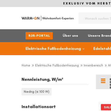
EXKLUSIV VOM HERSTE
Suche
B2B-PORTAL
Über uns
Unsere Bran
Elektrische Fußbodenheizung
Edelstah
Home
Elektrische Fußbodenheizung
Innenbereich
Ma
Nennleistung, W/m²
List
Niedrig (≤ 100 W)
Installationsart
SAL