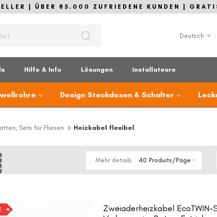
LLER | ÜBER 85.000 ZUFRIEDENE KUNDEN | GRATI
Sprache
Deutsch
ds
Hilfe & Info
Lösungen
Installateure
lwellrohre
Design Steckdosen & Schalter
Leck
tten, Sets für Fliesen
Heizkabel flexibel
e
Raster
Mehr details
Zweiaderheizkabel EcoTWIN-S 
E