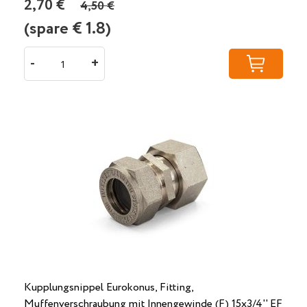
2,70 €
4,50 €
(spare €
1.8
)
-
+
Kupplungsnippel Eurokonus, Fitting,
Muffenverschraubung mit Innengewinde (F) 15x3/4'' EF