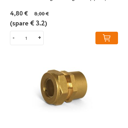
4,80 €
8,00 €
(spare €
3.2
)
-
+