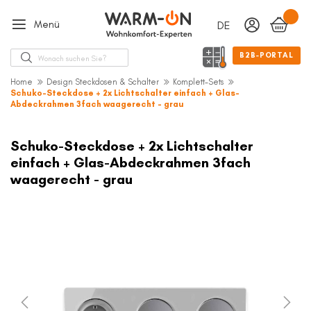
Menü
DEUTSCH
Sprache
Suche
B2B-PORTAL
Home
Design Steckdosen & Schalter
Komplett-Sets
Schuko-Steckdose + 2x Lichtschalter einfach + Glas-
Abdeckrahmen 3fach waagerecht - grau
Zum
Ende
Schuko-Steckdose + 2x Lichtschalter
der
einfach + Glas-Abdeckrahmen 3fach
Bildergalerie
waagerecht - grau
springen