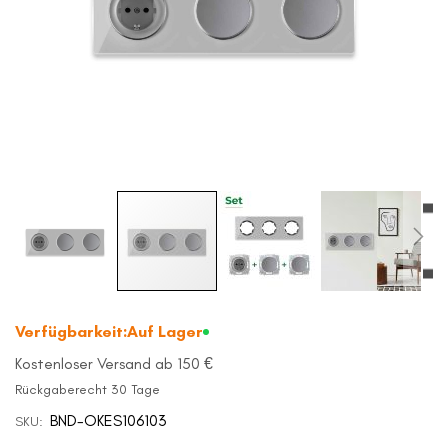
Zum
Anfang
Verfügbarkeit:
Auf Lager
der
Bildergalerie
Kostenloser Versand ab 150 €
springen
Rückgaberecht 30 Tage
BND-OKES106103
SKU