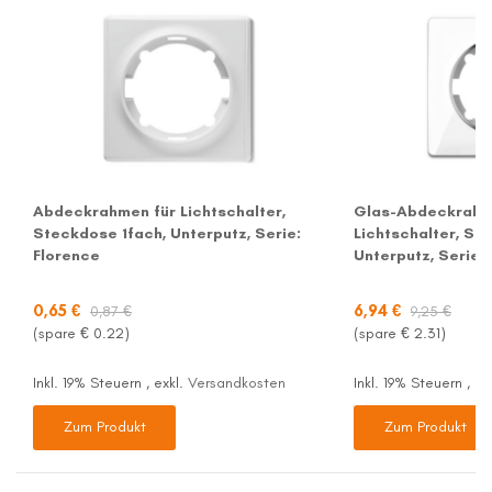
Abdeckrahmen für Lichtschalter,
Glas-Abdeckrahm
Steckdose 1fach, Unterputz, Serie:
Lichtschalter, St
Florence
Unterputz, Serie:
0,65 €
6,94 €
0,87 €
9,25 €
(spare €
0.22
)
(spare €
2.31
)
Inkl. 19% Steuern
,
exkl.
Versandkosten
Inkl. 19% Steuern
,
ex
Zum Produkt
Zum Produkt