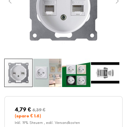
Zum
Anfang
der
Bildergalerie
4,79 €
6,39 €
springen
(spare €
1.6
)
Inkl. 19% Steuern
,
exkl.
Versandkosten