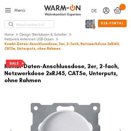
Menü
DEUTSCH
Sprache
Suche
B2B-PORTAL
Home
Design Steckdosen & Schalter
Netzwerk Antennen USB-Dosen
Kombi-Daten-Anschlussdose, 2er, 2-fach, Netzwerkdose 2xRJ45,
CAT5e, Unterputz, ohne Rahmen
Zum
Ende
SALE
Kombi-Daten-Anschlussdose, 2er, 2-fach,
der
Netzwerkdose 2xRJ45, CAT5e, Unterputz,
Bildergalerie
ohne Rahmen
springen