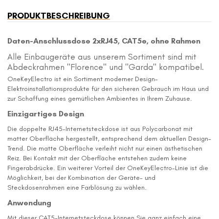
PRODUKTBESCHREIBUNG
Daten-Anschlussdose 2xRJ45, CAT5e, ohne Rahmen
Alle Einbaugeräte aus unserem Sortiment sind mit
Abdeckrahmen "Florence" und "Garda" kompatibel.
OneKeyElectro ist ein Sortiment moderner Design-
Elektroinstallationsprodukte für den sicheren Gebrauch im Haus und
zur Schaffung eines gemütlichen Ambientes in Ihrem Zuhause.
Einzigartiges Design
Die doppelte RJ45-Internetsteckdose ist aus Polycarbonat mit
matter Oberfläche hergestellt, entsprechend dem aktuellen Design-
Trend. Die matte Oberfläche verleiht nicht nur einen ästhetischen
Reiz. Bei Kontakt mit der Oberfläche entstehen zudem keine
Fingerabdrücke. Ein weiterer Vorteil der OneKeyElectro-Linie ist die
Möglichkeit, bei der Kombination der Geräte- und
Steckdosenrahmen eine Farblösung zu wählen.
Anwendung
Mit dieser CAT5-Internetsteckdose können Sie ganz einfach eine