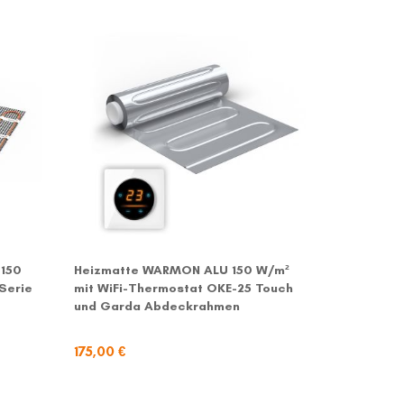
150
Heizmatte WARMON ALU 150 W/m²
Heizmatt
Serie
mit WiFi-Thermostat OKE-25 Touch
W/m² mit 
und Garda Abdeckrahmen
175,00 €
127,00 €