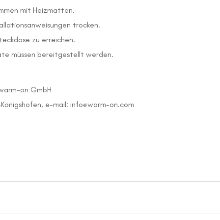
ammen mit Heizmatten.
allationsanweisungen trocken.
teckdose zu erreichen.
te müssen bereitgestellt werden.
warm-on GmbH
a-Königshofen, e-mail: info@warm-on.com