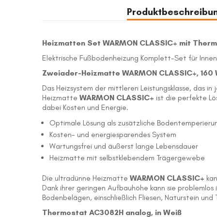
Bildergalerie
Produktbeschreibu
springen
Heizmatten Set WARMON CLASSIC+ mit Ther
Elektrische Fußbodenheizung Komplett-Set für Inne
Zweiader-Heizmatte WARMON CLASSIC+, 160 W/
Das Heizsystem der mittleren Leistungsklasse, das in
Heizmatte
WARMON CLASSIC+
ist die perfekte L
dabei Kosten und Energie.
Optimale Lösung als zusätzliche Bodentemperierun
Kosten- und energiesparendes System
Wartungsfrei und äußerst lange Lebensdauer
Heizmatte mit selbstklebendem Trägergewebe
Die ultradünne Heizmatte
WARMON CLASSIC+
kan
Dank ihrer geringen Aufbauhöhe kann sie problemlos i
Bodenbelägen, einschließlich Fliesen, Naturstein und
Thermostat AC3082H analog, in Weiß