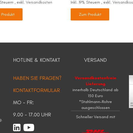
% Steuern
,
exkl.
Versandkosten
Inkl. 19% Steuern
,
exkl.
Versandkos
 Produkt
Zum Produkt
HOTLINE & KONTAKT
VERSAND
HABEN SIE FRAGEN?
Versandkostenfreie
Lieferung
KONTAKTFORMULAR
innerhalb Deutschland ab
150 Euro
MO - FR:
*Stahlmann-Rohre
ausgeschlossen
9.00 - 17.00 UHR
Schneller Versand mit
g.