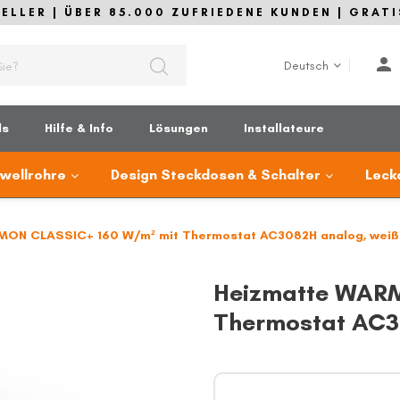
LLER | ÜBER 85.000 ZUFRIEDENE KUNDEN | GRATI
Sprache
Deutsch
ds
Hilfe & Info
Lösungen
Installateure
lwellrohre
Design Steckdosen & Schalter
Leck
MON CLASSIC+ 160 W/m² mit Thermostat AC3082H analog, weiß
Heizmatte WARM
Thermostat AC3