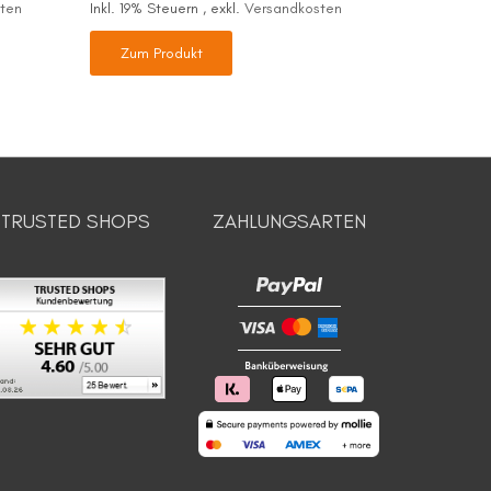
ten
Inkl. 19% Steuern
,
exkl.
Versandkosten
Inkl. 19% St
Zum Produkt
Zum Pr
TRUSTED SHOPS
ZAHLUNGSARTEN