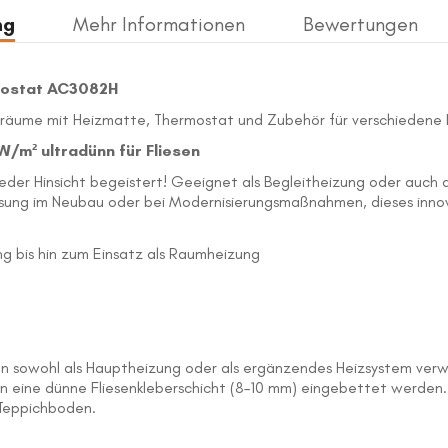
ng
Mehr Informationen
Bewertungen
mostat AC3082H
nräume mit Heizmatte, Thermostat und Zubehör für verschieden
m² ultradünn für Fliesen
 jeder Hinsicht begeistert! Geeignet als Begleitheizung oder auc
ösung im Neubau oder bei Modernisierungsmaßnahmen, dieses inno
g bis hin zum Einsatz als Raumheizung
n sowohl als Hauptheizung oder als ergänzendes Heizsystem ver
n eine dünne Fliesenkleberschicht (8–10 mm) eingebettet werden. 
 Teppichboden.