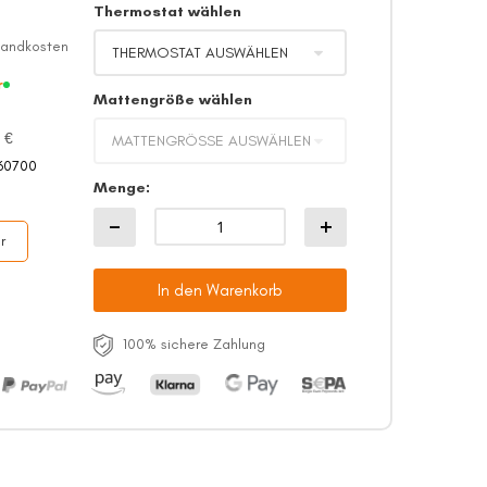
Thermostat wählen
sandkosten
r
Mattengröße wählen
 €
60700
Menge
r
In den Warenkorb
100% sichere Zahlung