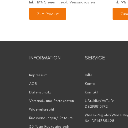
Inkl. 19% Steuern
,
exkl.
Versandkosten
Inkl. 19
Zum Produkt
Zum
INFORMATION
SERVICE
Impressum
Hilfe
AGB
Konto
Datenschutz
Kontakt
Versand- und Portokosten
USt-IdNr/VAT-ID:
DE298810972
Widerrufsrecht
Weee-Reg.-Nr/Weee Re
Rucksendungen/ Retoure
No: DE14335428
30 Tage Ruckgaberecht