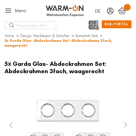
Menü
DEUTSCH
Sprache
Suche
B2B-PORTAL
Home
Design Steckdosen & Schalter
Komplett-Sets
5х Garda Glas- Abdeckrahmen Set: Abdeckrahmen 3fach,
waagerecht
Zum
Ende
5х Garda Glas- Abdeckrahmen Set:
der
Abdeckrahmen 3fach, waagerecht
Bildergalerie
springen