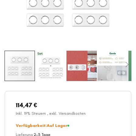
Zum
Anfang
der
Bildergalerie
114,47 €
springen
Inkl. 19% Steuern
,
exkl.
Versandkosten
Verfügbarkeit:
Auf Lager
Lieferung
2-3 Tage