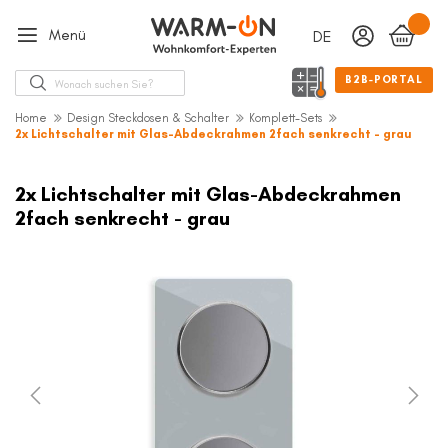
Menü
DEUTSCH
Sprache
Suche
B2B-PORTAL
Home
Design Steckdosen & Schalter
Komplett-Sets
2x Lichtschalter mit Glas-Abdeckrahmen 2fach senkrecht - grau
Zum
Ende
2x Lichtschalter mit Glas-Abdeckrahmen
der
2fach senkrecht - grau
Bildergalerie
springen