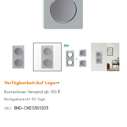
Zum
Anfang
Verfügbarkeit:
Auf Lager
der
Bildergalerie
Kostenloser Versand ab 150 €
springen
Rückgaberecht 30 Tage
BND-OKES301203
SKU