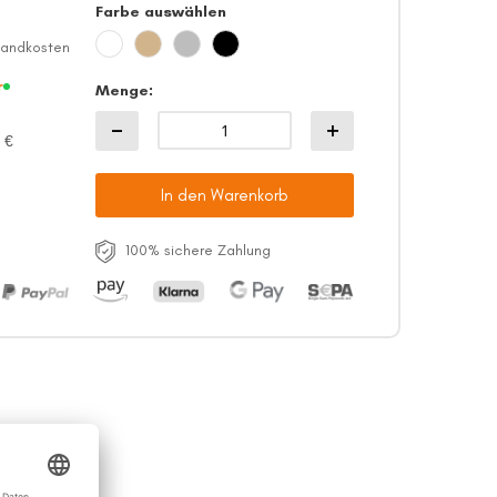
Farbe auswählen
sandkosten
r
Menge
 €
In den Warenkorb
100% sichere Zahlung