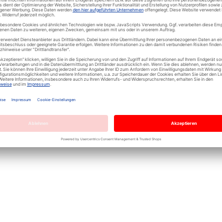
ng
Mehr Informationen
Bewertungen
n 3fach, waagerecht
ert von der kristallinen Glätte des Gardases. Dieses Produkt wird n
d eignet sich so auch perfekt für Hotels, Cafés und Restaurants.
r horizontal installiert werden kann und zwei oder mehr beliebig
d einen Dimmer.
aktuellen Farben erhältlich: klassisches Weiß, konzeptionelles G
 Variationsmöglichkeiten.