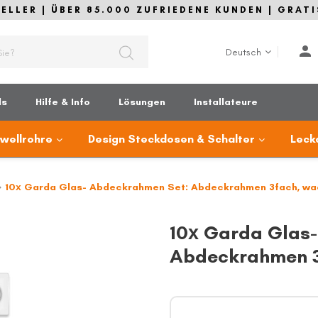
LLER | ÜBER 85.000 ZUFRIEDENE KUNDEN | GRATI
Sprache
Deutsch
ds
Hilfe & Info
Lösungen
Installateure
lwellrohre
Design Steckdosen & Schalter
Leck
10х Garda Glas- Abdeckrahmen Set: Abdeckrahmen 3fach, wa
10х Garda Glas
Abdeckrahmen 3