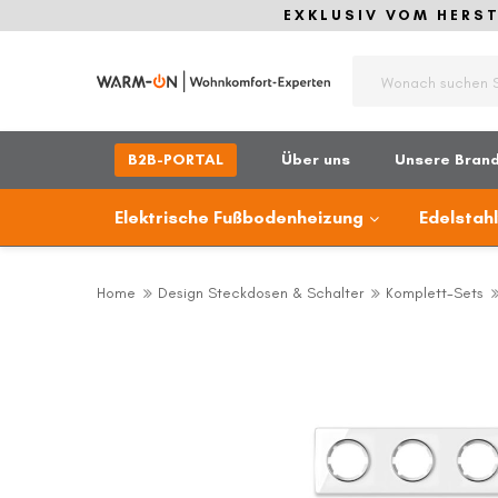
EXKLUSIV VOM HERSTE
Suche
B2B-PORTAL
Über uns
Unsere Bran
Elektrische Fußbodenheizung
Edelstah
Home
Design Steckdosen & Schalter
Komplett-Sets
Zum
Ende
der
Bildergalerie
springen