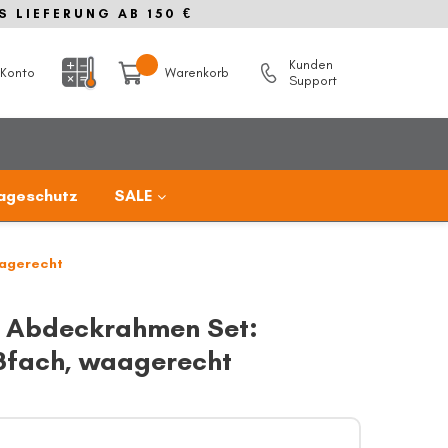
S LIEFERUNG AB 150 €
Kunden
Konto
Warenkorb
Support
ageschutz
SALE
agerecht
- Abdeckrahmen Set:
fach, waagerecht