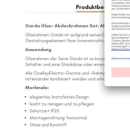
Bildergalerie
Produktbeschreibu
springen
Garda Glas- Abdeckrahmen Set: Abdeckrahme
Glasrahmen Garda ist aufgrund seines Designs, inspiri
Gestaltungselement Ihrer Inneneinrichtung werden un
Anwendung
Glasrahmen der Serie Garda ist so konzipiert, dass e
Schalter und eine Steckdose oder einen Schalter un
Alle OneKeyElectro-Geräte und -Rahmen sind in vier 
miteinander kombiniert werden und schaffen so viele
Merkmale:
elegantes, kratzfestes Design
leicht zu reinigen und zu pflegen
Schutzart IP20
Montagerichtung: horizontal
Glass und Kunstoff